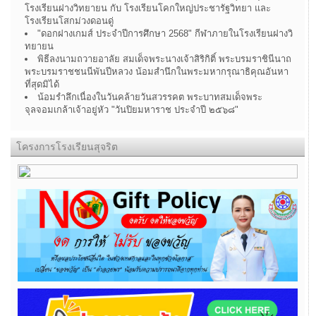
โรงเรียนฝางวิทยายน กับ โรงเรียนโคกใหญ่ประชารัฐวิทยา และ
โรงเรียนโสกม่วงดอนดู่
"ดอกฝางเกมส์ ประจำปีการศึกษา 2568" กีฬาภายในโรงเรียนฝางวิ
ทยายน
พิธีลงนามถวายอาลัย สมเด็จพระนางเจ้าสิริกิติ์ พระบรมราชินีนาถ
พระบรมราชชนนีพันปีหลวง น้อมสำนึกในพระมหากรุณาธิคุณอันหา
ที่สุดมิได้
น้อมรำลึกเนื่องในวันคล้ายวันสวรรคต พระบาทสมเด็จพระ
จุลจอมเกล้าเจ้าอยู่หัว "วันปิยมหาราช ประจำปี ๒๕๖๘"
โครงการโรงเรียนสุจริต