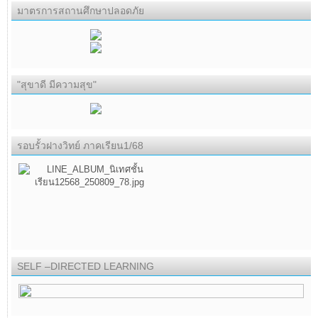
มาตรการสถานศึกษาปลอดภัย
"สุขาดี มีความสุข"
รอบรั้วฝางวิทย์ ภาคเรียน1/68
SELF –DIRECTED LEARNING