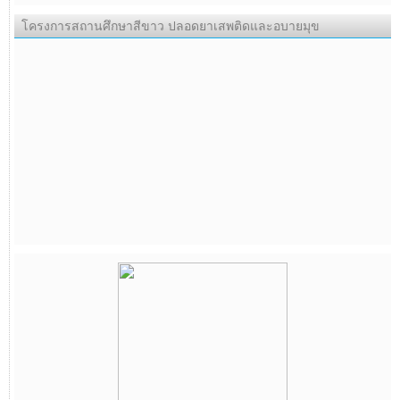
โครงการสถานศึกษาสีขาว ปลอดยาเสพติดและอบายมุข