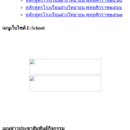
หลักสูตรโรงเรียนฝางวิทยายน พุทธศักราช๒๕๖๕
หลักสูตรโรงเรียนฝางวิทยายน พุทธศักราช๒๕๖๖
หลักสูตรโรงเรียนฝางวิทยายน พุทธศักราช๒๕๖๗
เมนูเว็บไซต์ E-School
เมนูข่าวประชาสัมพันธ์กิจกรรม