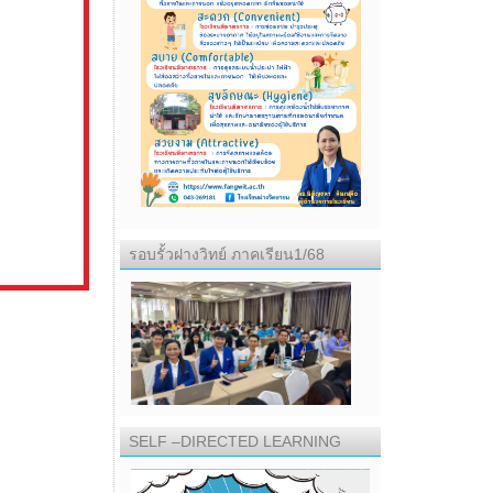
รอบรั้วฝางวิทย์ ภาคเรียน1/68
SELF –DIRECTED LEARNING