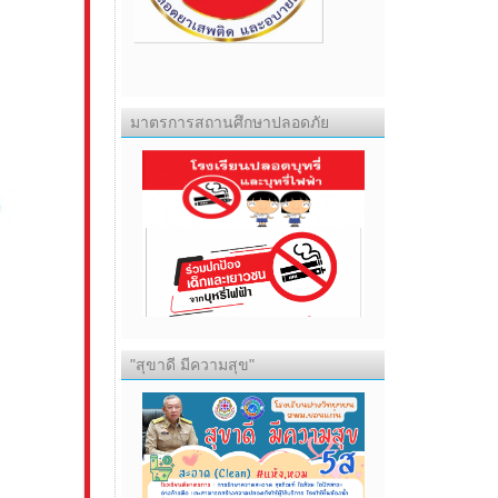
มาตรการสถานศึกษาปลอดภัย
"สุขาดี มีความสุข"