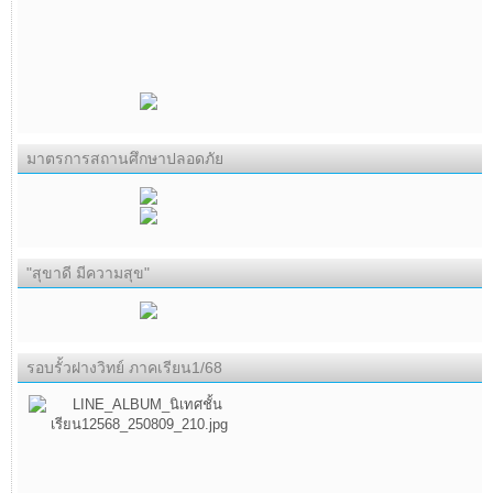
มาตรการสถานศึกษาปลอดภัย
"สุขาดี มีความสุข"
รอบรั้วฝางวิทย์ ภาคเรียน1/68