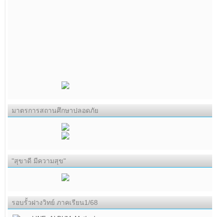
มาตรการสถานศึกษาปลอดภัย
"สุขาดี มีความสุข"
รอบรั้วฝางวิทย์ ภาคเรียน1/68