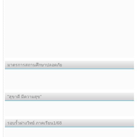
มาตรการสถานศึกษาปลอดภัย
"สุขาดี มีความสุข"
รอบรั้วฝางวิทย์ ภาคเรียน1/68