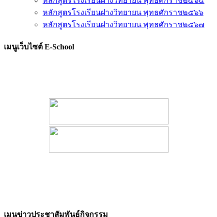
หลักสูตรโรงเรียนฝางวิทยายน พุทธศักราช๒๕๖๕
หลักสูตรโรงเรียนฝางวิทยายน พุทธศักราช๒๕๖๖
หลักสูตรโรงเรียนฝางวิทยายน พุทธศักราช๒๕๖๗
เมนูเว็บไซต์ E-School
เมนูข่าวประชาสัมพันธ์กิจกรรม