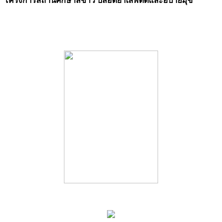
โครงการสถานศึกษาสีขาว ปลอดยาเสพติดและอบายมุข